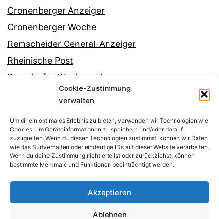
Cronenberger Anzeiger
Cronenberger Woche
Remscheider General-Anzeiger
Rheinische Post
Ronsdorfer Wochenschau
Cookie-Zustimmung
Solinger Tageblatt
verwalten
Westdeutsche Allgemeine Zeitung
Um dir ein optimales Erlebnis zu bieten, verwenden wir Technologien wie
Westdeutsche Zeitung
Cookies, um Geräteinformationen zu speichern und/oder darauf
zuzugreifen. Wenn du diesen Technologien zustimmst, können wir Daten
Wuppertaler Rundschau
wie das Surfverhalten oder eindeutige IDs auf dieser Website verarbeiten.
Wenn du deine Zustimmung nicht erteilst oder zurückziehst, können
bestimmte Merkmale und Funktionen beeinträchtigt werden.
Akzeptieren
Ablehnen