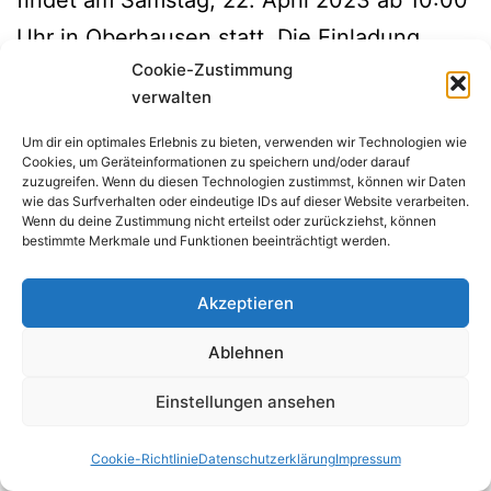
findet am Samstag, 22. April 2023 ab 10:00
Uhr in Oberhausen statt. Die Einladung
Cookie-Zustimmung
wurde zusammen mit den Anträgen und
verwalten
weiteren Unterlagen zum Gewerkschaftstag
Um dir ein optimales Erlebnis zu bieten, verwenden wir Technologien wie
mit dem JOURNAL 1/23 versandt.
Cookies, um Geräteinformationen zu speichern und/oder darauf
zuzugreifen. Wenn du diesen Technologien zustimmst, können wir Daten
In diesem Jahr wählt der Gewerkschaftstag
wie das Surfverhalten oder eindeutige IDs auf dieser Website verarbeiten.
turnusgemäß den Landesvorstand sowie die
Wenn du deine Zustimmung nicht erteilst oder zurückziehst, können
bestimmte Merkmale und Funktionen beeinträchtigt werden.
Delegierten für den Verbandstag 2023 (5.
bis 7. November in Magedeburg).
Akzeptieren
Kandidat:innen für die Delegiertenwahlen
Ablehnen
können von Ortsvereinen,
Einstellungen ansehen
Fachausschüssen oder Betriebsgruppen
aufgestellt werden. Ihre
Cookie-Richtlinie
Datenschutzerklärung
Impressum
Dark Mode:
Verpflichtungserklärungen müssen bis