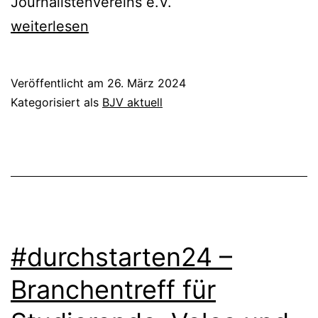
Journalistenvereins e.V.
BJV
weiterlesen
Jahreshauptversammlung
2024
Veröffentlicht am
26. März 2024
Kategorisiert als
BJV aktuell
#durchstarten24 –
Branchentreff für